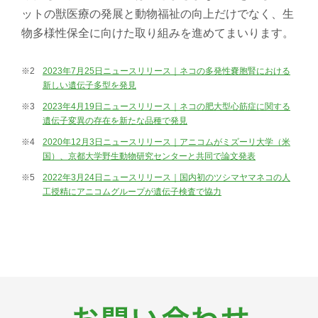
ットの獣医療の発展と動物福祉の向上だけでなく、生
物多様性保全に向けた取り組みを進めてまいります。
※2
2023年7月25日ニュースリリース｜ネコの多発性嚢胞腎における
新しい遺伝子多型を発見
※3
2023年4月19日ニュースリリース｜ネコの肥大型心筋症に関する
遺伝子変異の存在を新たな品種で発見
※4
2020年12月3日ニュースリリース｜アニコムがミズーリ大学（米
国）、京都大学野生動物研究センターと共同で論文発表
※5
2022年3月24日ニュースリリース｜国内初のツシマヤマネコの人
工授精にアニコムグループが遺伝子検査で協力