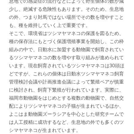
息地での感染症の流行などによって野生個体の数が減
少し、絶滅する危険性もあります。そのため、生息地
の外、つまり対馬ではない場所でその数を増やすこと
も、種を維持していく上で重要です。
そこで、環境省はツシマヤマネコの保護を図るため、
種の保存法にもとづく保護増殖事業を開始し、この枠
組みの中で、日動水に加盟する動物園で飼育されてい
るツシマヤマネコの数を増やす取り組みが進められて
います。現在飼育されているツシマヤマネコは30頭ほ
どですが、これらの個体は日動水ツシマヤマネコ飼育
管理検討会議や計画推進会議によって繁殖ペアが慎重
に検討され、飼育下繁殖が行われています。実際に、
福岡市動物園をはじめとする複数の動物園で、自然交
配によりツシマヤマネコの子猫が生まれているほか、
よこはま動物園ズーラシアを中心とした研究チームで
は人工授精に成功するなど、生息地の外でも多くのツ
シマヤマネコが生まれています。