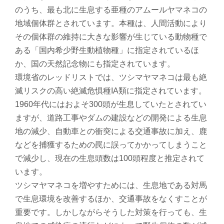
のうち、最も北に生息する亜種のアムールヤマネコの
地域個体群とされています。本種は、人間活動により
その個体群の維持に大きな影響が生じている動物種で
ある「国内希少野生動植物種」に指定されているほ
か、国の天然記念物にも指定されています。
環境省のレッドリストでは、ツシマヤマネコは最も絶
滅リスクの高い絶滅危惧種IA類に指定されています。
1960年代にはおよそ300頭が生息していたとされてい
ますが、道路工事やダムの建設などの開発による生息
地の減少、自動車との衝突による交通事故に加え、鹿
などを捕獲するための罠に誤ってかかってしまうこと
で減少し、現在の生息頭数は100頭程度と推定されて
います。
ツシマヤマネコを増やすためには、生息地である対馬
で生息環境を改善するほか、交通事故をなくすことが
重要です。しかしながらそうした対策を行っても、生