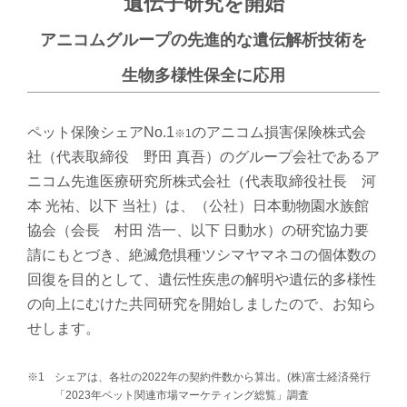
遺伝子研究を開始
アニコムグループの先進的な遺伝解析技術を
生物多様性保全に応用
ペット保険シェアNo.1
のアニコム損害保険株式会
※1
社（代表取締役 野田 真吾）のグループ会社であるア
ニコム先進医療研究所株式会社（代表取締役社長 河
本 光祐、以下 当社）は、（公社）日本動物園水族館
協会（会長 村田 浩一、以下 日動水）の研究協力要
請にもとづき、絶滅危惧種ツシマヤマネコの個体数の
回復を目的として、遺伝性疾患の解明や遺伝的多様性
の向上にむけた共同研究を開始しましたので、お知ら
せします。
※1
シェアは、各社の2022年の契約件数から算出。(株)富士経済発行
「2023年ペット関連市場マーケティング総覧」調査