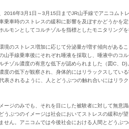
2016年3月1日～3月15日までJR山手線でアニコム
車乗車時のストレスの緩和に影響を及ぼすかどうかを定
ホルモンとしてコルチゾルを指標としたモニタリングを行
環境のストレス増加に応じて分泌量が増す傾向があるこ
の山手線乗車後にそれぞれ唾液を採取し、唾液中のコル
ルチゾル濃度の有意な低下が認められました（図C、D)
濃度の低下が観察され、身体的にはリラックスしている
に代表されるように、人とどうぶつの触れ合いにはリラ
メージのみでも、それを目にした被験者に対して無意識
どうぶつのイメージは社会においてストレスの緩和が望
ません。アニコムでは今後社会における人間とどうぶつ