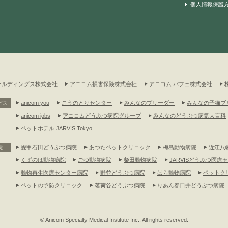
個人情報保護
ールディングス株式会社
アニコム損害保険株式会社
アニコム パフェ株式会社
anicom you
こうのとりセンター
みんなのブリーダー
みんなの子猫ブ
ビス
anicom jobs
アニコムどうぶつ病院グループ
みんなのどうぶつ病気大百科
ペットホテル JARVIS Tokyo
愛甲石田どうぶつ病院
あつたペットクリニック
梅島動物病院
近江八
院
くずのは動物病院
ごゆ動物病院
柴田動物病院
JARVISどうぶつ医療セ
動物再生医療センター病院
野並どうぶつ病院
はら動物病院
ペットク
ペットの予防クリニック
茗荷谷どうぶつ病院
りあん春日井どうぶつ病院
© Anicom Specialty Medical Institute Inc., All rights reserved.