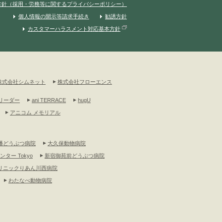
方針（採用・労務等に関するプライバシーポリシー）
個人情報の開示等請求手続き
勧誘方針
カスタマーハラスメント対応基本方針
株式会社シムネット
株式会社フローエンス
リーダー
ani TERRACE
hugU
アニコム メモリアル
幡どうぶつ病院
大久保動物病院
ンター Tokyo
新宿御苑前どうぶつ病院
リニックりあん川西病院
わたなべ動物病院